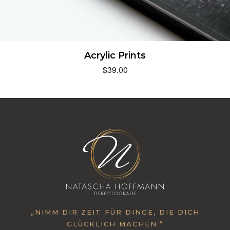
Acrylic Prints
$
39.00
„NIMM DIR ZEIT FÜR DINGE, DIE DICH
GLÜCKLICH MACHEN.“