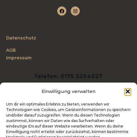
Datenschutz
AGB
Impressum
Telefon: 0175 3204027
info@tierfotografie-hoffmann.de
Einwilligung verwalten
Industriestraße 27 | 54486 Mülheim
Um dir ein optimales Erlebnis zu bieten, verwenden wir
Technologien wie Cookies, um Geräteinformationen zu speichern
Kontakt
und/oder darauf zuzugreifen. Wenn du diesen Technologien
zustimmst, können wir Daten wie das Surfverhalten oder
eindeutige IDs auf dieser Website verarbeiten. Wenn du deine
Einwilligung nicht erteilst oder zurückziehst, können bestimmte
Newsletter