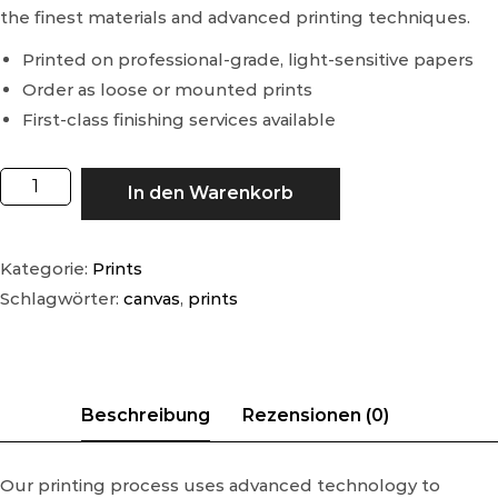
the finest materials and advanced printing techniques.
Printed on professional-grade, light-sensitive papers
Order as loose or mounted prints
First-class finishing services available
A
In den Warenkorb
l
t
Kategorie:
Prints
e
Schlagwörter:
canvas
,
prints
r
n
a
t
i
v
Our printing process uses advanced technology to
e