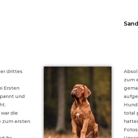
Sand
er drittes
Absol
zum e
ei Ersten
gemac
spannt und
aufge
ht.
Hund 
 war die
total
e zum ersten
hatte
Fotos
nd ihr
Unser