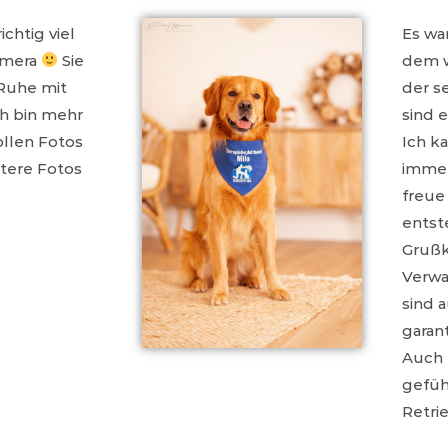
chtig viel
Es war
amera
Sie
dem w
 Ruhe mit
der s
h bin mehr
sind 
ollen Fotos
Ich ka
itere Fotos
immer
freue
entst
Grußk
Verwa
sind 
garant
Auch 
gefüh
Retrie