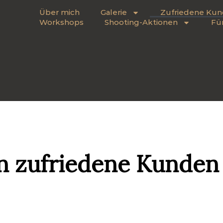
Über mich
Galerie
Zufriedene Ku
Workshops
Shooting-Aktionen
Fü
n zufriedene Kunden