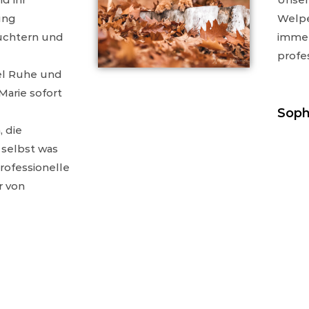
ung
Welpe
hüchtern und
immer
profe
iel Ruhe und
Marie sofort
Soph
 die
 selbst was
Professionelle
r von